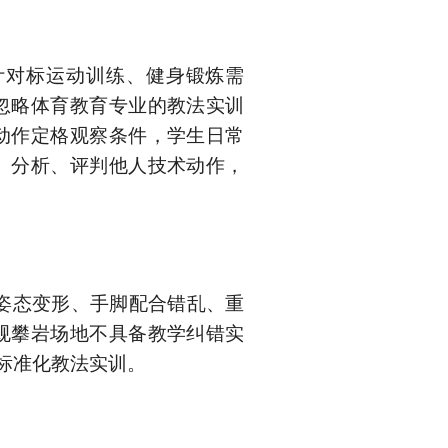
计对标运动训练、健身锻炼需
忽略体育教育专业的教法实训
动作定格观察条件，学生日常
、分析、评判他人技术动作，
姿态变形、手脚配合错乱、重
规攀岩场地不具备教学纠错实
标准化教法实训。