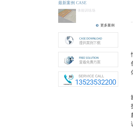
最新案例 CASE
体能训练场
更多案例