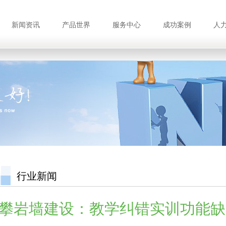
新闻资讯
产品世界
服务中心
成功案例
人
行业新闻
攀岩墙建设：教学纠错实训功能缺