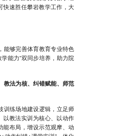
可快速胜任攀岩教学工作，大
，能够完善体育教育专业特色
教学能力”双同步培养，助力院
、教法为核、纠错赋能、师范
技训练场地建设逻辑，立足师
、以教法实训为核心、以动作
功能布局，增设示范观摩、动