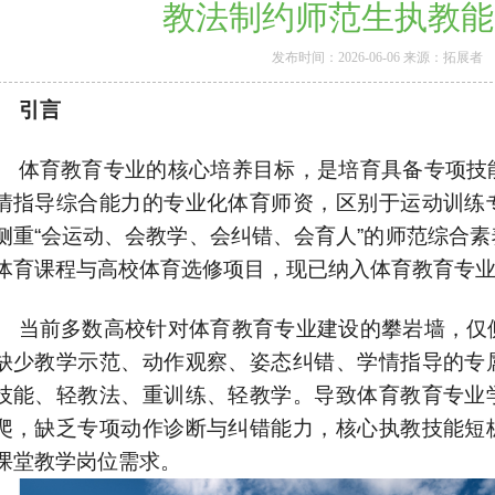
教法制约师范生执教能
发布时间：2026-06-06 来源：拓展者
引言
体育教育专业的核心培养目标，是培育具备专项技
情指导综合能力的专业化体育师资，区别于运动训练
侧重“会运动、会教学、会纠错、会育人”的师范综合
体育课程与高校体育选修项目，现已纳入体育教育专
当前多数高校针对体育教育专业建设的攀岩墙，仅
缺少教学示范、动作观察、姿态纠错、学情指导的专
技能、轻教法、重训练、轻教学。导致体育教育专业
爬，缺乏专项动作诊断与纠错能力，核心执教技能短
课堂教学岗位需求。