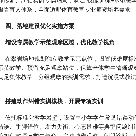
作诊断、纠错实训专属场景，构建“技能训练+示范教学
攀岩育人体系，全面适配体育教育专业师资培养需求
四、落地建设优化实施方案
增设专属教学示范观摩区域，优化教学视角
在攀岩场地规划独立教学示范点位，设置低难度标
示范教学。预留充足观摩站位，保障全体学生清晰观
满足集体教学、分组观摩的实训需求，打造沉浸式教
搭建动作纠错实训模块，开展专项实训
依托标准化教学岩壁，设置中小学学生常见错误动
错误、手脚错位、发力失衡、心态畏难等典型问题纠
流担任教师与学生角色，完成动作观察、问题诊断、