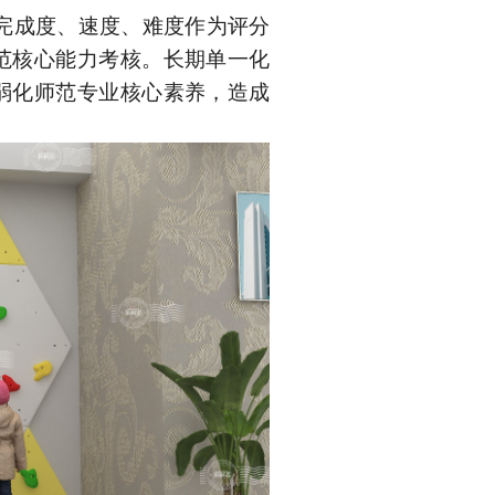
完成度、速度、难度作为评分
范核心能力考核。长期单一化
弱化师范专业核心素养，造成