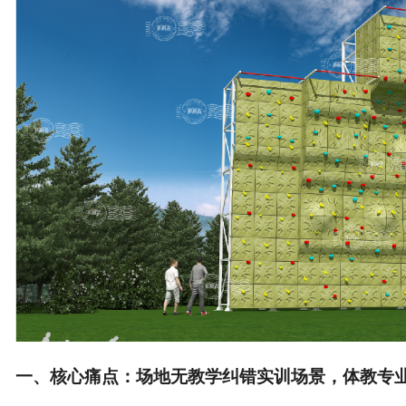
一、核心痛点：场地无教学纠错实训场景，体教专